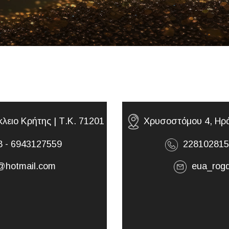
λειο Κρήτης | Τ.Κ. 71201
Χρυσοστόμου 4, Ηράκ
 - 6943127559
2281028150
hotmail.com
eua_rogd