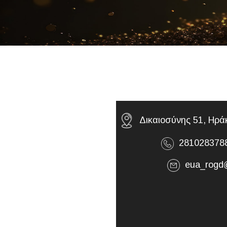
Δικαιοσύνης 51, Ηράκ
2810283788
eua_rogd@