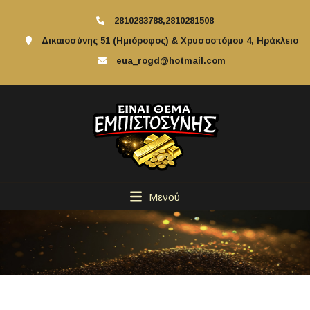
2810283788,2810281508
Δικαιοσύνης 51 (Ημιόροφος) & Χρυσοστόμου 4, Ηράκλειο
eua_rogd@hotmail.com
Μενού